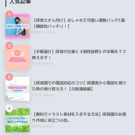
人気記事
1
【保育士さん向け】おしゃれで可愛い通勤バッグ3選
【機能性バッチリ！】
50865 views
2
【手帳選び】保育の仕事と《相性抜群》の手帳を３つ
教えます！
18174 views
3
【保育園での電話対応のコツ】保護者から電話を受け
た時の受け答え方！【欠席連絡編】
15715 views
4
【無料でイラスト素材を入手する方法】保育園のお便
り作成に役立つ小技。
14972 views