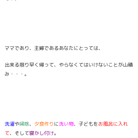
ママであり、主婦であるあなたにとっては、
出来る限り早く帰って、やらなくてはいけないことが山積
み・・・。
洗濯
や
掃除
、
夕食作り
に
洗い物
、子どもを
お風呂に入れ
て
、そして
寝かし付け
。