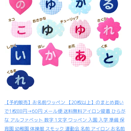
【予約販売】お名前ワッペン 【20枚以上】のまとめ買い
で1枚88円→60円 メール便 送料無料アイロン接着 ひらが
な アルファベット 数字 1文字 ワッペン 入園 入学 準備 保
育園 幼稚園 体操服 スモック 運動会 名前 アイロン お名前